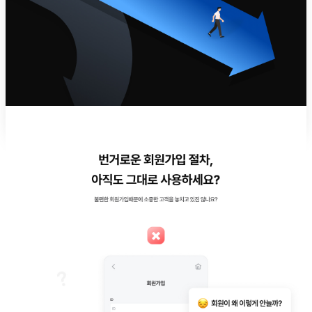
알파레터
용어사전
알파리뷰 체험하기
llms.txt Generator
X