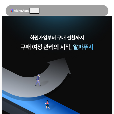
솔루션
알파리뷰
알파업셀
알파푸시
알파캔버스
업데이트
가이드
알파리뷰
알파업셀
알파푸시
블로그
자료실
🔹리소스