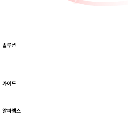
솔루션
알파리뷰
알파업셀
알파푸시
알파캔버스
업데이트
가이드
알파리뷰
알파업셀
알파푸시
알파앱스
블로그
자료실
용어사전