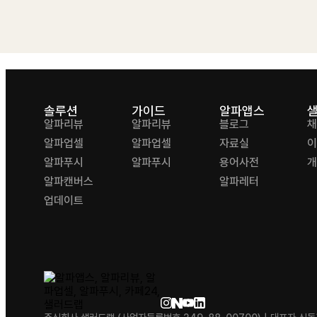
솔루션
가이드
알파앱스
알파리뷰
알파리뷰
블로그
채
알파업셀
알파업셀
자료실
이
알파푸시
알파푸시
용어사전
개
알파캔버스
알파레터
업데이트