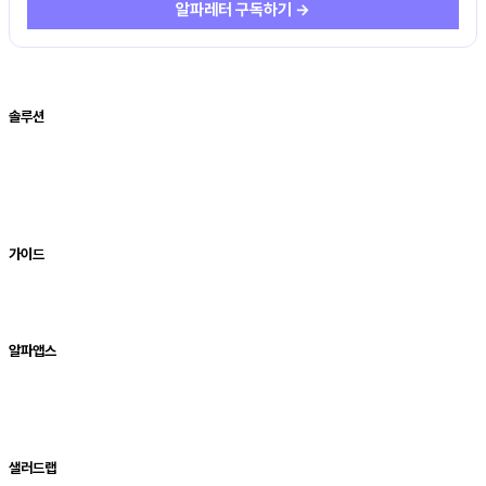
알파레터 구독하기 →
솔루션
알파리뷰
알파업셀
알파푸시
알파캔버스
업데이트
가이드
알파리뷰
알파업셀
알파푸시
알파앱스
블로그
자료실
용어사전
알파레터
샐러드랩
채용